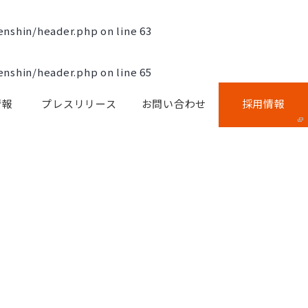
enshin/header.php
on line
63
enshin/header.php
on line
65
情報
プレスリリース
お問い合わせ
採用情報
me/xb772508/zensin-
header.php
on line
304
hemes/zenshin/header.php
on line
305