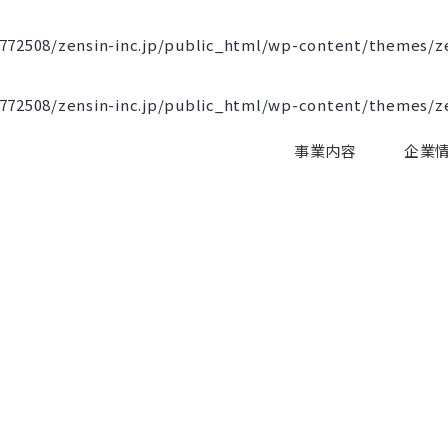
772508/zensin-inc.jp/public_html/wp-content/themes/z
772508/zensin-inc.jp/public_html/wp-content/themes/z
事業内容
企業
 variable $main_tit in
/ho
p-content/themes/zenshin/
_tit_en in
/home/xb772508/zensin-inc.jp/public_html/wp-content/t