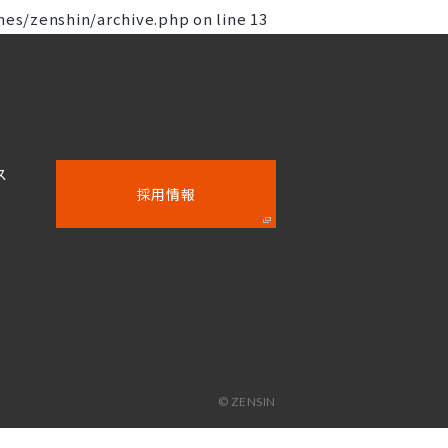
es/zenshin/archive.php
on line
13
ス
採用情報
© ZENSIN