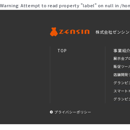
Warning
: Attempt to read property "label" on null in
/ho
株式会社ゼンシン
TOP
事業紹
展示会プ
販促ツー
店舗開発
グランピ
スマート
グランピ
プライバシーポリシー