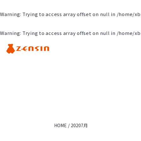
Warning
: Trying to access array offset on null in
/home/xb
Warning
: Trying to access array offset on null in
/home/xb
Warning
: Undefined
inc.jp/public_html/w
Warning
: Undefined variable $main
HOME
20207月