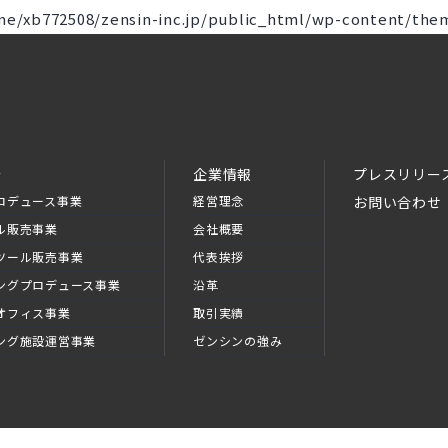
me/xb772508/zensin-inc.jp/public_html/wp-content/them
介
企業情報
プレスリリー
ロデュース事業
経営理念
お問い合わせ
ル販売事業
会社概要
ツール販売事業
代表挨拶
ングプロデュース事業
沿革
オフィス事業
取引実績
ング施設運営事業
ゼンシンの強み